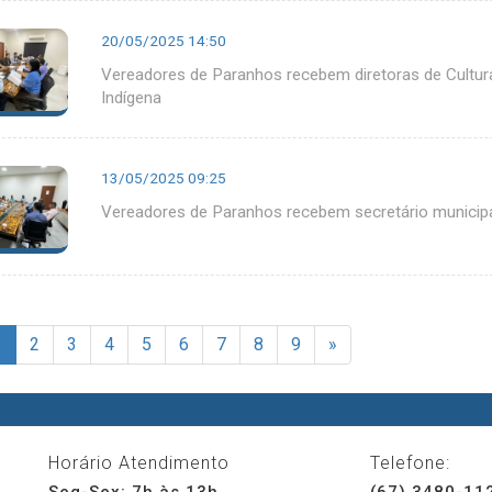
20/05/2025 14:50
Vereadores de Paranhos recebem diretoras de Cultura 
Indígena
13/05/2025 09:25
Vereadores de Paranhos recebem secretário municipal
1
2
3
4
5
6
7
8
9
»
Horário Atendimento
Telefone:
Seg-Sex: 7h às 13h
(67) 3480-11