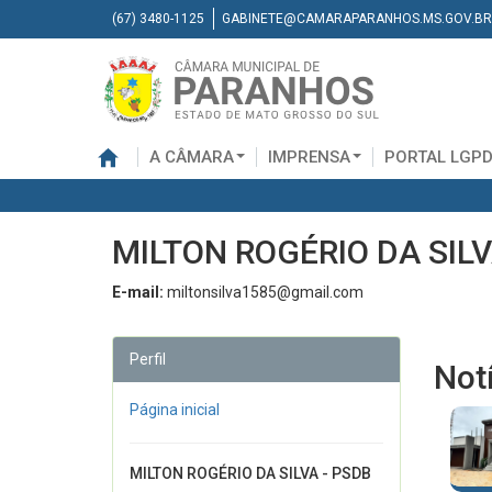
(67) 3480-1125
GABINETE@CAMARAPARANHOS.MS.GOV.BR
A CÂMARA
IMPRENSA
PORTAL LGP
MILTON ROGÉRIO DA SILV
E-mail:
miltonsilva1585@gmail.com
Perfil
Not
Página inicial
MILTON ROGÉRIO DA SILVA - PSDB