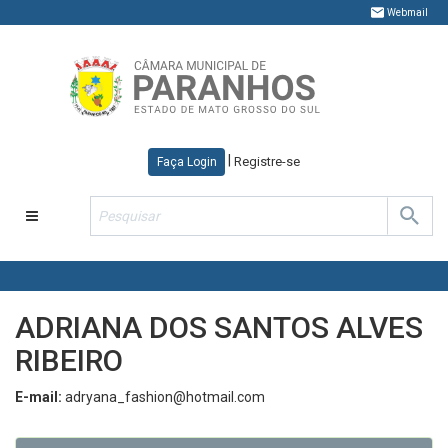
Webmail
|
Registre-se
Faça Login
Toggle
navigation
ADRIANA DOS SANTOS ALVES
RIBEIRO
E-mail:
adryana_fashion@hotmail.com