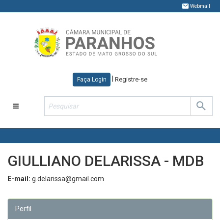
Webmail
|
Registre-se
Faça Login
Toggle
navigation
GIULLIANO DELARISSA - MDB
E-mail:
g.delarissa@gmail.com
Perfil