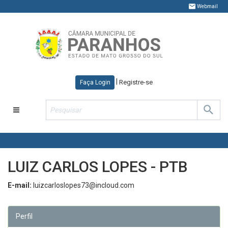
Webmail
|
Registre-se
Faça Login
Toggle
navigation
LUIZ CARLOS LOPES - PTB
E-mail:
luizcarloslopes73@incloud.com
Perfil