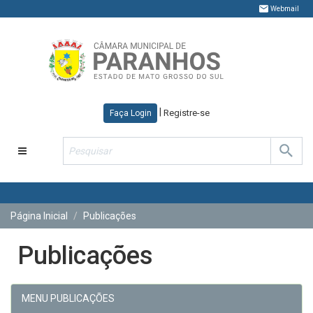
Webmail
|
Registre-se
Faça Login
Toggle
navigation
Página Inicial
Publicações
Publicações
MENU PUBLICAÇÕES