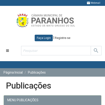
Webmail
|
Registre-se
Faça Login
Toggle
navigation
Página Inicial
Publicações
Publicações
MENU PUBLICAÇÕES