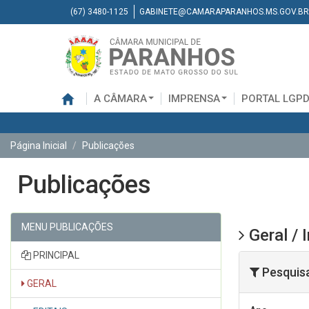
(67) 3480-1125
GABINETE@CAMARAPARANHOS.MS.GOV.BR
A CÂMARA
IMPRENSA
PORTAL LGP
Página Inicial
Publicações
Publicações
MENU PUBLICAÇÕES
Geral / 
PRINCIPAL
Pesquis
GERAL