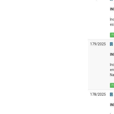
IN
In
es
P
179/2025
IN
In
en
Na
P
178/2025
IN