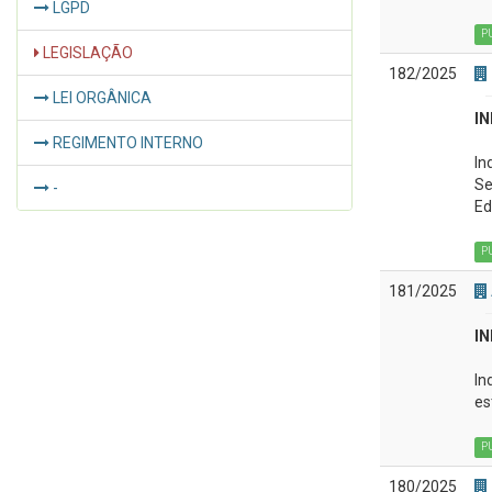
LGPD
P
LEGISLAÇÃO
182/2025
LEI ORGÂNICA
IN
REGIMENTO INTERNO
In
Se
-
Ed
P
181/2025
IN
In
es
P
180/2025