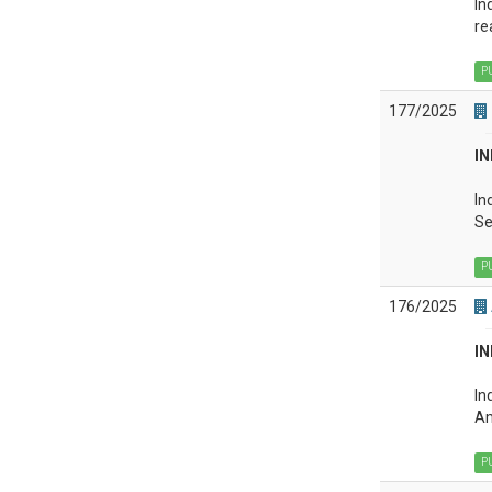
In
re
P
177/2025
IN
In
Se
P
176/2025
IN
In
Am
P