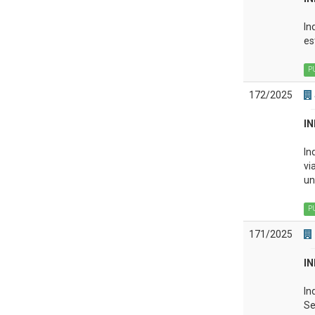
In
es
P
172/2025
IN
In
vi
un
P
171/2025
IN
In
Se