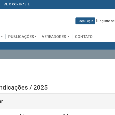
ALTO CONTRASTE
|
Registre-se
Faça Login
D
PUBLICAÇÕES
VEREADORES
CONTATO
Indicações / 2025
ar