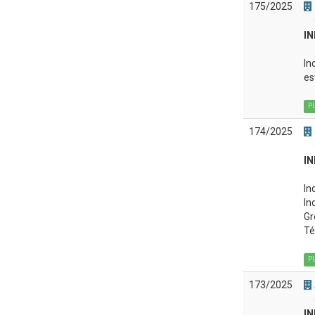
175/2025
IN
In
es
P
174/2025
IN
In
In
Gr
Té
P
173/2025
IN