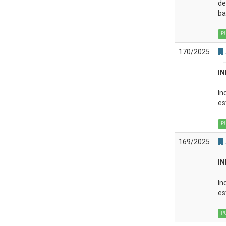
de
ba
P
170/2025
IN
In
es
P
169/2025
IN
In
es
P